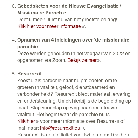
Gebedsketen voor de Nieuwe Evangelisatie /
een
Missionaire Parochie
e-
Doet u mee? Juist nu van het grootste belang!
mail)
Klik hier voor meer informatie
(externe
.
link)
Opnamen van 4 inleidingen over ‘de missionaire
parochie’
Deze werden gehouden in het voorjaar van 2022 en
opgenomen via Zoom.
Bekijk ze hier
(externe
.
link)
Resurrexit
Zoekt u als parochie naar hulpmiddelen om te
groeien in vitaliteit, geloof, dienstbaarheid en
verbondenheid? Resurrexit biedt materiaal, ervaring
en ondersteuning. Uniek hierbij is de begeleiding op
maat. Stap voor stap op weg naar een nieuwe
vitaliteit. Het begint waar de parochie nu is.
Klik hier
(externe
voor meer informatie over Resurrexit of
mail naar:
link)
info@resurrexit.eu
(link
.
Resurrexit is een initiatief van Twitteren met God en
stuurt