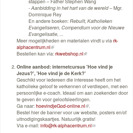
stappen – Father Stephen Wang
-
Aanbidding in het hart van de wereld
– Mgr.
Dominique Rey
En andere boeken:
Rebuilt, Katholieken
Evangeliseren, Compendium voor de Nieuwe
Evangelisatie, ...
Meer mogelijkheden en materialen vindt u via
rk-
alphacentrum.nl
(externe
Bestellen kan via:
link)
rkwebshop.nl
(externe
link)
Online aanbod: internetcursus 'Hoe vind je
Jezus?', 'Hoe vind je de Kerk?'
Geschikt voor iedereen die interesse heeft om het
katholieke geloof te verkennen of verdiepen, met een
persoonlijke e-coach. Ideaal om aan zoekenden door
te geven én voor geloofsleerlingen.
Ga naar:
hoevindjeGod-online.nl
(externe
.
Bestel hier de banner voor uw website, posters en/of
link)
uitnodigingskaartjes. Natuurlijk gratis!
Via e-mail:
info@rk-alphacentrum.nl
(link
stuurt