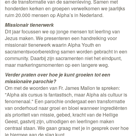
en de transformatie van de samenleving. Samen met
honderden kerken en groepen verwelkomen we jaarlijks
ruim 20.000 mensen op Alpha’s in Nederland.
Missionair tienerwerk
Dit jaar focussen we op jonge mensen tot leerling van
Jezus maken. We presenteren een handreiking voor
missionair tienerwerk waarin Alpha Youth en
sacramentsvoorbereiding samen worden gebracht in een
community. Daarbij zijn sacramenten niet het eindpunt,
maar markeringsmomenten op een langere weg.
Verder praten over hoe je kunt groeien tot een
missionaire parochie?
Om met de woorden van Fr. James Mallon te spreken:
"Alpha als cursus is fantastisch, maar Alpha als cultuur is
fenomenaal." Een parochie ondergaat een transformatie
van onderhoud naar groei en bloei wanneer ingrediënten
als prioriteit van missie, gebed, kracht van de Heilige
Geest, gastvrij zijn, uitnodigen en leerlingen maken
centraal staan. We gaan graag met je in gesprek over hoe
je hiermee aan de slag kunt.