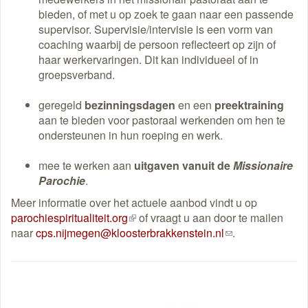
bieden, of met u op zoek te gaan naar een passende
supervisor. Supervisie/intervisie is een vorm van
coaching waarbij de persoon reflecteert op zijn of
haar werkervaringen. Dit kan individueel of in
groepsverband.
geregeld
bezinningsdagen
en een
preektraining
aan te bieden voor pastoraal werkenden om hen te
ondersteunen in hun roeping en werk.
mee te werken aan
uitgaven vanuit de
Missionaire
Parochie
.
Meer informatie over het actuele aanbod vindt u op
parochiespiritualiteit.org
(externe
of vraagt u aan door te mailen
naar
cps.nijmegen@kloosterbrakkenstein.nl
link)
(link
.
stuurt
een
e-
mail)