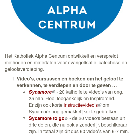
Het Katholiek Alpha Centrum ontwikkelt en verspreidt
methoden en materialen voor evangelisatie, catechese en
geloofsverdieping.
Video's, cursussen en boeken om het geloof te
verkennen, te verdiepen en door te geven …
Sycamore
(externe
- 20 katholieke video's van ong.
25 min. Heel toegankelijk en inspirerend.
link)
Er zijn ook korte
instructievideo's
(externe
om
Sycamore nog gemakkelijker te gebruiken.
link)
Sycamore to go
(externe
- de 20 video's bestaan uit
drie delen, die nu ook afzonderlijk beschikbaar
link)
zijn. In totaal zijn dit dus 60 video’s van 6-7 min.