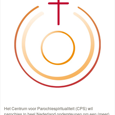
Het Centrum voor Parochiespiritualiteit (CPS) wil
parochies in heel Nederland ondersteunen om een (meer)