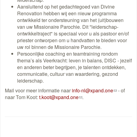
Aansluitend op het gedachtegoed van Divine
Renovation hebben wij een nieuw programma
ontwikkeld ter ondersteuning van het (uit)bouwen
van uw Missionaire Parochie. Dit "leiderschap-
ontwikkeltraject" is speciaal voor u als pastoor en/of
priester ontworpen om u handvatten te bieden voor
uw rol binnen de Missionaire Parochie.
Persoonlijke coaching en teamtraining rondom
thema’s als Veerkracht: leven in balans, DISC - jezelf
en anderen beter begrijpen, je talenten ontdekken,
communicatie, cultuur van waardering, gezond
leiderschap.
Mail voor meer informatie naar
info-nl@xpand.one
(link
- of
naar Tom Koot:
t.koot@xpand.one
(link
.
stuurt
stuurt
een
een
e-
e-
mail)
mail)