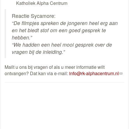
Katholiek Alpha Centrum
een
e-
Reactie Sycamore:
mail)
“De filmpjes spreken de jongeren heel erg aan
en het biedt stof om een goed gesprek te
hebben.”
“We hadden een heel mooi gesprek over de
vragen bij de inleiding.”
Mailt u ons bij vragen of als u meer informatie wilt
ontvangen? Dat kan via e-mail:
info@rk-alphacentrum.nl
(link
stuur
een
e-
mail)