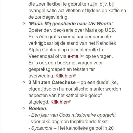
die zeer flexibel te gebruiken zijn, bijv. bij
evangelisatie-activiteiten of tijdens de koffie na
de zondagsviering.
‘Maria: Mij geschiede naar Uw Woord’
.
Boeiende video-serie over Maria op USB.
Er is één gratis exemplaar per parochie
verkrijgbaar bij de stand van het Katholiek
Alpha Centrum op de conferentie in
Veenendaal of via
e-mail
(link
op te vragen.
Er is ook een boek met vragen voor
stuurt
gespreksgroepen en teksten ter
een
overweging.
Klik hier
(externe
e-
3 Minuten Catechese
link)
– op een duidelijke,
mail)
eigentijdse en humoristische manier worden
aspecten van het katholieke geloof
uitgelegd.
Klik hier
(externe
Boeken:
link)
-
Een jaar van Gods missionaire opdracht
-
voor elke dag een inspirerende tekst
-
Sycamore
– Het katholieke geloof in 20