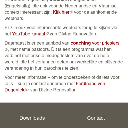
(Engelstalig), die ook voor de Nederlandse en Vlaamse
context interessant zijn.
Klik hier
(externe
voor de aankomende
webinars.
link)
Er zijn ook veel interessante webinars terug te kijken via
het
YouTube kanaal
(externe
van Divine Renovation.
link)
Daarnaast is er een aanbod van
coaching
voor priesters
(externe
, met name pastoors. Dit is een programma wat hen
link)
verbindt met enkele medepriesters van over de hele
wereld, die het verlangen delen om werkelijke en blijvende
verandering in hun parochies te zien.
Voor meer informatie – om te onderzoeken of dit iets voor
je is – kun je contact opnemen met
Ferdinand von
Degenfeld
(link
van Divine Renovation.
stuurt
een
e-
mail)
Downloads
Contact