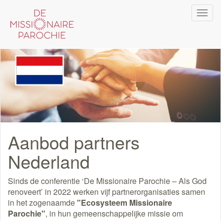
Overslaan
Navi
en
wiss
naar
de
inhoud
gaan
Aanbod partners
Nederland
Sinds de conferentie ‘De Missionaire Parochie – Als God
renoveert’ in 2022 werken vijf partnerorganisaties samen
in het zogenaamde
"Ecosysteem Missionaire
Parochie"
, in hun gemeenschappelijke missie om