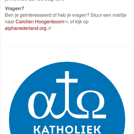
Vragen?
Ben je geïnteresseerd of heb je vragen? Stuur een mailtje
naar
Carolien Hoogenboom
(link
, of kijk op
alphanederland.org.
(externe
stuurt
link)
een
e-
mail)