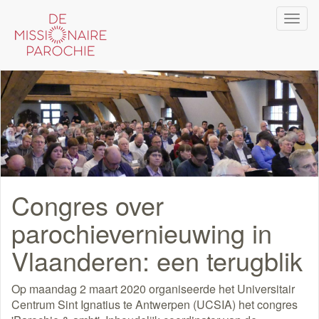
Overslaan
Navi
en
wiss
naar
de
inhoud
gaan
Congres over
parochievernieuwing in
Vlaanderen: een terugblik
Op maandag 2 maart 2020 organiseerde het Universitair
Centrum Sint Ignatius te Antwerpen (UCSIA) het congres