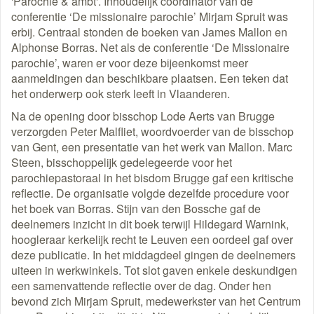
'Parochie & ambt'. Inhoudelijk coordinator van de
conferentie ‘De missionaire parochie’ Mirjam Spruit was
erbij. Centraal stonden de boeken van James Mallon en
Alphonse Borras. Net als de conferentie ‘De Missionaire
parochie’, waren er voor deze bijeenkomst meer
aanmeldingen dan beschikbare plaatsen. Een teken dat
het onderwerp ook sterk leeft in Vlaanderen.
Na de opening door bisschop Lode Aerts van Brugge
verzorgden Peter Malfliet, woordvoerder van de bisschop
van Gent, een presentatie van het werk van Mallon. Marc
Steen, bisschoppelijk gedelegeerde voor het
parochiepastoraal in het bisdom Brugge gaf een kritische
reflectie. De organisatie volgde dezelfde procedure voor
het boek van Borras. Stijn van den Bossche gaf de
deelnemers inzicht in dit boek terwijl Hildegard Warnink,
hoogleraar kerkelijk recht te Leuven een oordeel gaf over
deze publicatie. In het middagdeel gingen de deelnemers
uiteen in werkwinkels. Tot slot gaven enkele deskundigen
een samenvattende reflectie over de dag. Onder hen
bevond zich Mirjam Spruit, medewerkster van het Centrum