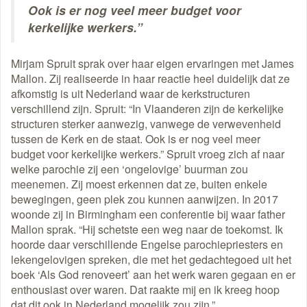
Ook is er nog veel meer budget voor
kerkelijke werkers.”
Mirjam Spruit sprak over haar eigen ervaringen met James
Mallon. Zij realiseerde in haar reactie heel duidelijk dat ze
afkomstig is uit Nederland waar de kerkstructuren
verschillend zijn. Spruit: “In Vlaanderen zijn de kerkelijke
structuren sterker aanwezig, vanwege de verwevenheid
tussen de Kerk en de staat. Ook is er nog veel meer
budget voor kerkelijke werkers.” Spruit vroeg zich af naar
welke parochie zij een ‘ongelovige’ buurman zou
meenemen. Zij moest erkennen dat ze, buiten enkele
bewegingen, geen plek zou kunnen aanwijzen. In 2017
woonde zij in Birmingham een conferentie bij waar father
Mallon sprak. “Hij schetste een weg naar de toekomst. Ik
hoorde daar verschillende Engelse parochiepriesters en
lekengelovigen spreken, die met het gedachtegoed uit het
boek ‘Als God renoveert’ aan het werk waren gegaan en er
enthousiast over waren. Dat raakte mij en ik kreeg hoop
dat dit ook in Nederland mogelijk zou zijn.”