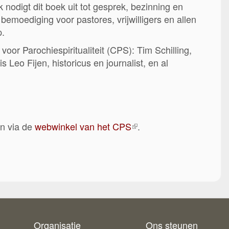
 nodigt dit boek uit tot gesprek, bezinning en
bemoediging voor pastores, vrijwilligers en allen
p.
oor Parochiespiritualiteit (CPS): Tim Schilling,
s Leo Fijen, historicus en journalist, en al
en via de
webwinkel van het CPS
(externe
.
link)
Organisatie
Ons steunen