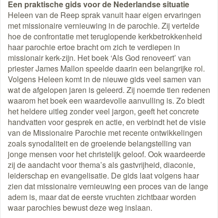
Een praktische gids voor de Nederlandse situatie
Heleen van de Reep sprak vanuit haar eigen ervaringen
met missionaire vernieuwing in de parochie. Zij vertelde
hoe de confrontatie met teruglopende kerkbetrokkenheid
haar parochie ertoe bracht om zich te verdiepen in
missionair kerk-zijn. Het boek ‘Als God renoveert’ van
priester James Mallon speelde daarin een belangrijke rol.
Volgens Heleen komt in de nieuwe gids veel samen van
wat de afgelopen jaren is geleerd. Zij noemde tien redenen
waarom het boek een waardevolle aanvulling is. Zo biedt
het heldere uitleg zonder veel jargon, geeft het concrete
handvatten voor gesprek en actie, en verbindt het de visie
van de Missionaire Parochie met recente ontwikkelingen
zoals synodaliteit en de groeiende belangstelling van
jonge mensen voor het christelijk geloof. Ook waardeerde
zij de aandacht voor thema’s als gastvrijheid, diaconie,
leiderschap en evangelisatie. De gids laat volgens haar
zien dat missionaire vernieuwing een proces van de lange
adem is, maar dat de eerste vruchten zichtbaar worden
waar parochies bewust deze weg inslaan.