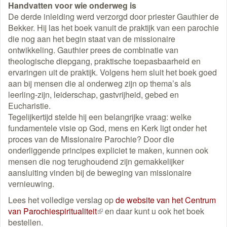
Handvatten voor wie onderweg is
De derde inleiding werd verzorgd door priester Gauthier de
Bekker. Hij las het boek vanuit de praktijk van een parochie
die nog aan het begin staat van de missionaire
ontwikkeling. Gauthier prees de combinatie van
theologische diepgang, praktische toepasbaarheid en
ervaringen uit de praktijk. Volgens hem sluit het boek goed
aan bij mensen die al onderweg zijn op thema’s als
leerling-zijn, leiderschap, gastvrijheid, gebed en
Eucharistie.
Tegelijkertijd stelde hij een belangrijke vraag: welke
fundamentele visie op God, mens en Kerk ligt onder het
proces van de Missionaire Parochie? Door die
onderliggende principes expliciet te maken, kunnen ook
mensen die nog terughoudend zijn gemakkelijker
aansluiting vinden bij de beweging van missionaire
vernieuwing.
Lees het volledige verslag op
de website van het Centrum
van Parochiespiritualiteit
(externe
en daar kunt u ook het boek
bestellen.
link)