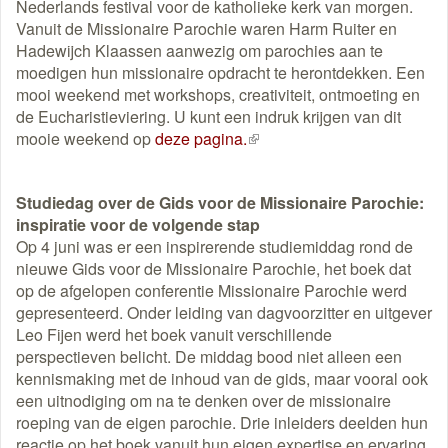
Nederlands festival voor de katholieke kerk van morgen.
Vanuit de Missionaire Parochie waren Harm Ruiter en
Hadewijch Klaassen aanwezig om parochies aan te
moedigen hun missionaire opdracht te herontdekken. Een
mooi weekend met workshops, creativiteit, ontmoeting en
de Eucharistieviering. U kunt een indruk krijgen van dit
mooie weekend op
deze pagina.
(externe
link)
Studiedag over de Gids voor de Missionaire Parochie:
inspiratie voor de volgende stap
Op 4 juni was er een inspirerende studiemiddag rond de
nieuwe Gids voor de Missionaire Parochie, het boek dat
op de afgelopen conferentie Missionaire Parochie werd
gepresenteerd. Onder leiding van dagvoorzitter en uitgever
Leo Fijen werd het boek vanuit verschillende
perspectieven belicht. De middag bood niet alleen een
kennismaking met de inhoud van de gids, maar vooral ook
een uitnodiging om na te denken over de missionaire
roeping van de eigen parochie. Drie inleiders deelden hun
reactie op het boek vanuit hun eigen expertise en ervaring.