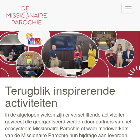
Overslaan
Navi
en
wiss
naar
de
inhoud
gaan
Terugblik inspirerende
activiteiten
In de afgelopen weken zijn er verschillende activiteiten
geweest die georganiseerd werden door partners van het
ecosysteem Missionaire Parochie of waar medewerkers
van de Missionaire Parochie hun bijdrage aan leverden.