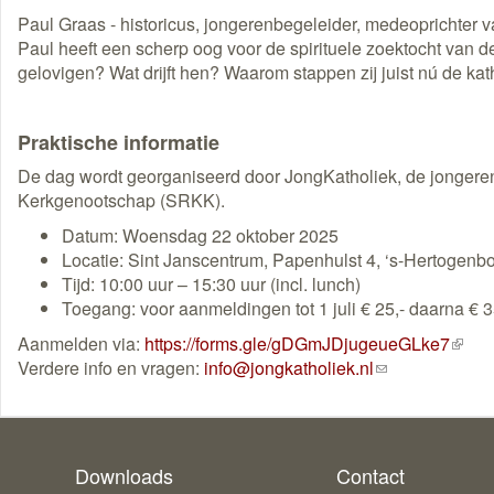
Paul Graas - historicus, jongerenbegeleider, medeoprichter v
Paul heeft een scherp oog voor de spirituele zoektocht van
gelovigen? Wat drijft hen? Waarom stappen zij juist nú de kat
Praktische informatie
De dag wordt georganiseerd door JongKatholiek, de jongeren
Kerkgenootschap (SRKK).
Datum: Woensdag 22 oktober 2025
Locatie: Sint Janscentrum, Papenhulst 4, ‘s-Hertogenb
Tijd: 10:00 uur – 15:30 uur (incl. lunch)
Toegang: voor aanmeldingen tot 1 juli € 25,- daarna € 3
Aanmelden via:
https://forms.gle/gDGmJDjugeueGLke7
(exte
Verdere info en vragen:
info@jongkatholiek.nl
(link
link)
stuurt
een
e-
mail)
Downloads
Contact