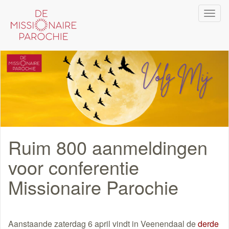
Overslaan
Navi
en
wiss
naar
de
inhoud
gaan
Ruim 800 aanmeldingen
voor conferentie
Missionaire Parochie
Aanstaande zaterdag 6 april vindt in Veenendaal de
derde