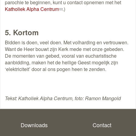
parochie te beginnen, kunt u contact opnemen met het
Katholiek Alpha Centrum
(link
.)
stuurt
een
e-
5. Kortom
mail)
Bidden is doen, veel doen. Met volharding en vertrouwen.
Want de Heer bouwt zijn Kerk mede met onze gebeden.
De momenten van gebed, vooral van eucharistische
aanbidding, maken het de heilige Geest mogelijk zijn
‘elektriciteit’ door al ons pogen heen te zenden.
Tekst: Katholiek Alpha Centrum, foto: Ramon Mangold
Downloads
Contact