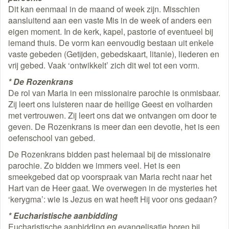
Dit kan eenmaal in de maand of week zijn. Misschien
aansluitend aan een vaste Mis in de week of anders een
eigen moment. In de kerk, kapel, pastorie of eventueel bij
iemand thuis. De vorm kan eenvoudig bestaan uit enkele
vaste gebeden (Getijden, gebedskaart, litanie), liederen en
vrij gebed. Vaak ‘ontwikkelt’ zich dit wel tot een vorm.
* De Rozenkrans
De rol van Maria in een missionaire parochie is onmisbaar.
Zij leert ons luisteren naar de heilige Geest en volharden
met vertrouwen. Zij leert ons dat we ontvangen om door te
geven. De Rozenkrans is meer dan een devotie, het is een
oefenschool van gebed.
De Rozenkrans bidden past helemaal bij de missionaire
parochie. Zo bidden we immers veel. Het is een
smeekgebed dat op voorspraak van Maria recht naar het
Hart van de Heer gaat. We overwegen in de mysteries het
‘kerygma’: wie is Jezus en wat heeft Hij voor ons gedaan?
* Eucharistische aanbidding
Eucharistische aanbidding en evangelisatie horen bij