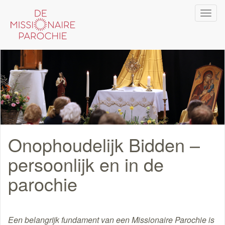
Overslaan
Navi
en
wiss
naar
de
inhoud
gaan
Onophoudelijk Bidden –
persoonlijk en in de
parochie
Een belangrijk fundament van een Missionaire Parochie is