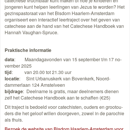
catechese vrucht­baar kunt maken of hoe je kin­de­ren en
jon­ge­ren kunt helpen leer­lin­gen van Jezus te wor­den? Het
gezinspastoraat van het Bisdom Haarlem-Amsterdam
organiseert een in­ter­ac­tie­f leer­tra­ject over het geven van
catechese aan de hand van het Catechese Hand­boek van
Hannah Vaughan-Spruce.
Praktische informatie
data
: Maan­dag­avon­den van 15 sep­tem­ber t/m 17 no­
vem­ber 2025
tijd
: van 20.00 tot 21.30 uur
locatie
: Sint Urbanus­kerk van Boven­kerk, Noord­
dammerlaan 124 Am­stel­veen
bijdrage
: Deelname is gratis, maar deelnemers dienen
zelf het Catechese Hand­boek aan te schaffen (€25)
Dit traject is bedoeld voor cate­chisten, ouders en groot­ou­
ders die het geloof willen door­ge­ven, zowel in de pa­ro­chie
als thuis.
Bezoek de website van Bisdom Haarlem-Amsterdam voor