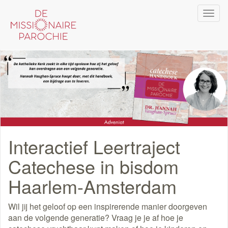
Overslaan
Navi
en
wiss
naar
de
inhoud
gaan
Interactief Leertraject
Catechese in bisdom
Haarlem-Amsterdam
Wil jij het geloof op een in­spi­re­rende manier door­ge­ven
aan de volgende gene­ra­tie? Vraag je je af hoe je