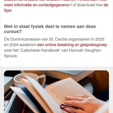
meer informatie en contactgegevens
(externe
of download hier
de
flyer
.
link)
Niet in staat fysiek deel te nemen aan deze
cursus?
De Dominicanessen van St. Cecilia organiseren in 2025
en 2026 wederom
een online leeskring en gespreksgroep
over het ‘Catechese Handboek’ van Hannah Vaughan-
Spruce.