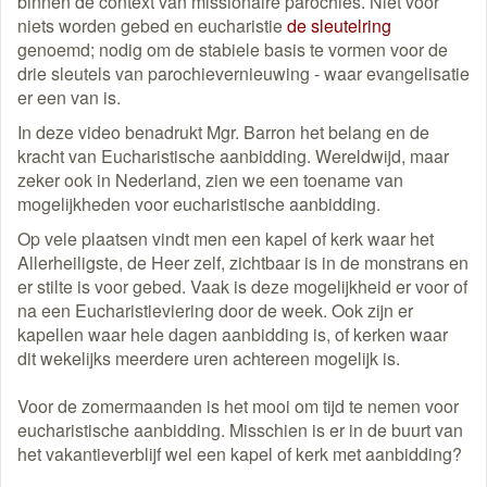
binnen de context van missionaire parochies. Niet voor
niets worden gebed en eucharistie
de sleutelring
genoemd; nodig om de stabiele basis te vormen voor de
drie sleutels van parochievernieuwing - waar evangelisatie
er een van is.
In deze video benadrukt Mgr. Barron het belang en de
kracht van Eucharistische aanbidding. Wereldwijd, maar
zeker ook in Nederland, zien we een toename van
mogelijkheden voor eucharistische aanbidding.
Op vele plaatsen vindt men een kapel of kerk waar het
Allerheiligste, de Heer zelf, zichtbaar is in de monstrans en
er stilte is voor gebed. Vaak is deze mogelijkheid er voor of
na een Eucharistieviering door de week. Ook zijn er
kapellen waar hele dagen aanbidding is, of kerken waar
dit wekelijks meerdere uren achtereen mogelijk is.
Voor de zomermaanden is het mooi om tijd te nemen voor
eucharistische aanbidding. Misschien is er in de buurt van
het vakantieverblijf wel een kapel of kerk met aanbidding?