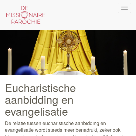
Overslaan
Navi
en
wiss
naar
de
inhoud
gaan
Eucharistische
aanbidding en
evangelisatie
De relatie tussen eucharistische aanbidding en
evangelisatie wordt steeds meer benadrukt, zeker ook