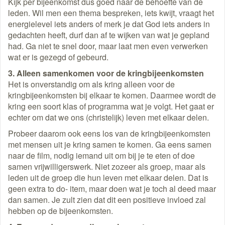
Kijk per bijeenkomst dus goed naar de behoefte van de
leden. Wil men een thema bespreken, iets kwijt, vraagt het
energielevel iets anders of merk je dat God iets anders in
gedachten heeft, durf dan af te wijken van wat je gepland
had. Ga niet te snel door, maar laat men even verwerken
wat er is gezegd of gebeurd.
3. Alleen samenkomen voor de kringbijeenkomsten
Het is onverstandig om als kring alleen voor de
kringbijeenkomsten bij elkaar te komen. Daarmee wordt de
kring een soort klas of programma wat je volgt. Het gaat er
echter om dat we ons (christelijk) leven met elkaar delen.
Probeer daarom ook eens los van de kringbijeenkomsten
met mensen uit je kring samen te komen. Ga eens samen
naar de film, nodig iemand uit om bij je te eten of doe
samen vrijwilligerswerk. Niet zozeer als groep, maar als
leden uit de groep die hun leven met elkaar delen. Dat is
geen extra to do- item, maar doen wat je toch al deed maar
dan samen. Je zult zien dat dit een positieve invloed zal
hebben op de bijeenkomsten.