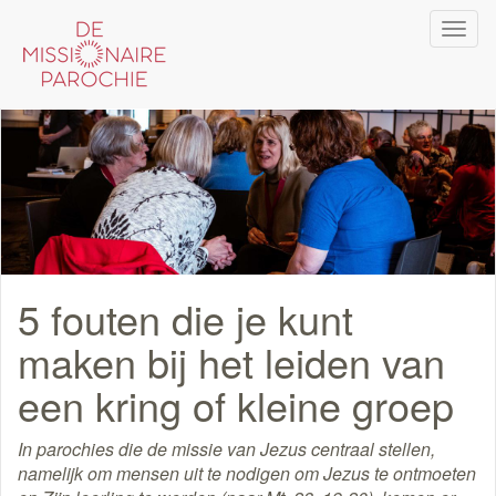
Overslaan
Navi
en
wiss
naar
de
inhoud
gaan
5 fouten die je kunt
maken bij het leiden van
een kring of kleine groep
In parochies die de missie van Jezus centraal stellen,
namelijk om mensen uit te nodigen om Jezus te ontmoeten