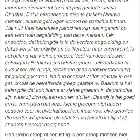
en Zijn leerling te worden (naar Mt. 28, 19-20), komen er
inderdaad mensen tot (een dieper) geloof in Jezus
Christus. Dat is bijzonder om mee te maken! Nieuwe
mensen, nieuwe gelovigen komen de parochie binnen.
Wat nu? Veel katholieke parochies zijn niet ingericht op
een vorm van begeleiding van deze mensen. Eén
onderdeel dat belangrijk is in de verdere begeleiding en
dat zowel uit de praktijk en de literatuur naar voren komt, is
het belang van kleine groepen. Veel van deze nieuwe
gelovigen zijn juist in zo’n kleine groep – bijvoorbeeld in
cursussen als Alpha, Sycamore of de doopvoorbereiding –
tot geloof gekomen. Na hun doopsel vallen zij vaak in een
gat, omdat de betreffende groep gestopt is. Daarom is het
belangrijk dat ook hierna er kleine groepen in de parochie
zijn waar zij zich bij aan kunnen sluiten. Daarbij is het goed
om te vermelden dat deze kleine groepen niet alleen
bedoeld voor nieuwe katholieken, maar voor elke gelovige
die verder wil groeien als christen en beseft dat hij of zij
anderen hiervoor nodig heeft.
Een kleine groep of een kring is een groep mensen met