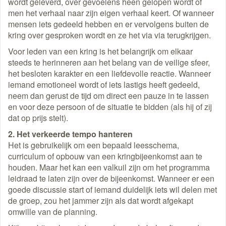
wordt geleverd, over gevoelens heen gelopen wordt of
men het verhaal naar zijn eigen verhaal keert. Of wanneer
mensen iets gedeeld hebben en er vervolgens buiten de
kring over gesproken wordt en ze het via via terugkrijgen.
Voor leden van een kring is het belangrijk om elkaar
steeds te herinneren aan het belang van de veilige sfeer,
het besloten karakter en een liefdevolle reactie. Wanneer
iemand emotioneel wordt of iets lastigs heeft gedeeld,
neem dan gerust de tijd om direct een pauze in te lassen
en voor deze persoon of de situatie te bidden (als hij of zij
dat op prijs stelt).
2. Het verkeerde tempo hanteren
Het is gebruikelijk om een bepaald leesschema,
curriculum of opbouw van een kringbijeenkomst aan te
houden. Maar het kan een valkuil zijn om het programma
leidraad te laten zijn over de bijeenkomst. Wanneer er een
goede discussie start of iemand duidelijk iets wil delen met
de groep, zou het jammer zijn als dat wordt afgekapt
omwille van de planning.