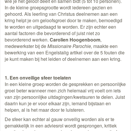
wie je het geloof deelt en samen bidt (5 tot 10 personen).
In de kleine groepsgrootte wordt iedereen gezien en
gehoord. Als leerling van Christus deelnemen aan een
kring helpt je om geloofsgroei door te maken, bemoedigd
te worden en uitgedaagd te worden. Er zijn echter een
aantal factoren die bevorderend of juist niet zo
bevorderend werken.
Carolien Hoogenboom
,
medewerkster bij de
Missionaire Parochie,
maakte een
bewerking van een Engelstalig artikel over de 5 fouten die
je kunt maken bij het leiden of deelnemen aan een kring.
1. Een onveilige sfeer toelaten
In een kleine groep worden de gesprekken en persoonlijke
groei beter wanneer men zich helemaal vrij voelt om iets
van zijn persoonlijke uitdagingen/kwetsuren te delen. Juist
daarin kun je er voor elkaar zijn, iemand bijstaan en
helpen, al is het maar door te luisteren.
De sfeer kan echter al gauw onveilig worden als er te
gemakkelijk in een adviesrol wordt gesprongen, kritiek