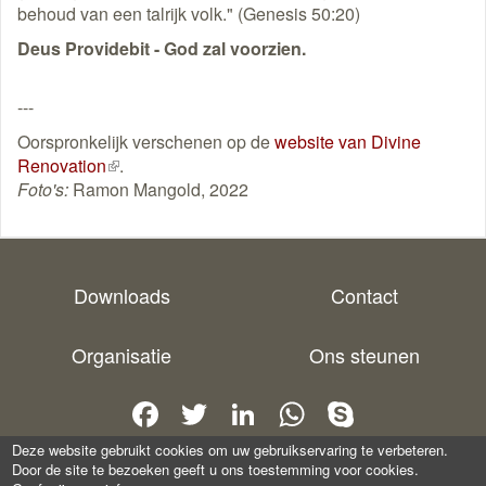
behoud van een talrijk volk." (Genesis 50:20)
Deus Providebit - God zal voorzien.
---
Oorspronkelijk verschenen op de
website van Divine
Renovation
(externe
.
Foto's:
Ramon Mangold, 2022
link)
Downloads
Contact
Organisatie
Ons steunen
Facebook
Twitter
LinkedIn
WhatsApp
Skype
Deze website gebruikt cookies om uw gebruikservaring te verbeteren.
Door de site te bezoeken geeft u ons toestemming voor cookies.
Copyright 2025 -
De Missionaire Parochie
-
Privacy