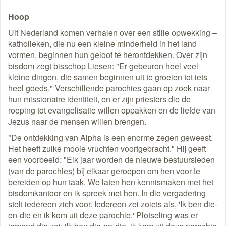
Hoop
Uit Nederland komen verhalen over een stille opwekking –
katholieken, die nu een kleine minderheid in het land
vormen, beginnen hun geloof te herontdekken. Over zijn
bisdom zegt bisschop Liesen: "Er gebeuren heel veel
kleine dingen, die samen beginnen uit te groeien tot iets
heel goeds." Verschillende parochies gaan op zoek naar
hun missionaire identiteit, en er zijn priesters die de
roeping tot evangelisatie willen oppakken en de liefde van
Jezus naar de mensen willen brengen.
"De ontdekking van Alpha is een enorme zegen geweest.
Het heeft zulke mooie vruchten voortgebracht." Hij geeft
een voorbeeld: "Elk jaar worden de nieuwe bestuursleden
(van de parochies) bij elkaar geroepen om hen voor te
bereiden op hun taak. We laten hen kennismaken met het
bisdomkantoor en ik spreek met hen. In die vergadering
stelt iedereen zich voor. Iedereen zei zoiets als, 'Ik ben die-
en-die en ik kom uit deze parochie.' Plotseling was er