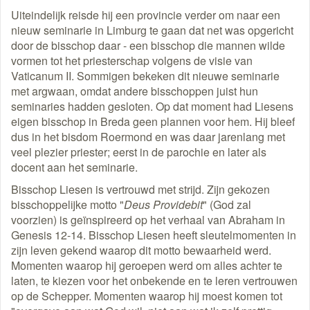
Uiteindelijk reisde hij een provincie verder om naar een
nieuw seminarie in Limburg te gaan dat net was opgericht
door de bisschop daar - een bisschop die mannen wilde
vormen tot het priesterschap volgens de visie van
Vaticanum II. Sommigen bekeken dit nieuwe seminarie
met argwaan, omdat andere bisschoppen juist hun
seminaries hadden gesloten. Op dat moment had Liesens
eigen bisschop in Breda geen plannen voor hem. Hij bleef
dus in het bisdom Roermond en was daar jarenlang met
veel plezier priester; eerst in de parochie en later als
docent aan het seminarie.
Bisschop Liesen is vertrouwd met strijd. Zijn gekozen
bisschoppelijke motto "
Deus Providebit
" (God zal
voorzien) is geïnspireerd op het verhaal van Abraham in
Genesis 12-14. Bisschop Liesen heeft sleutelmomenten in
zijn leven gekend waarop dit motto bewaarheid werd.
Momenten waarop hij geroepen werd om alles achter te
laten, te kiezen voor het onbekende en te leren vertrouwen
op de Schepper. Momenten waarop hij moest komen tot