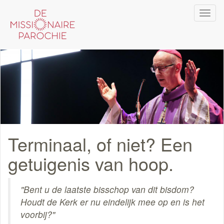
Overslaan
Navi
en
wiss
naar
de
inhoud
gaan
Terminaal, of niet? Een
getuigenis van hoop.
"Bent u de laatste bisschop van dit bisdom?
Houdt de Kerk er nu eindelijk mee op en is het
voorbij?"