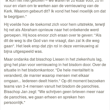
"Ik kon het niet geloven – we waren er zó klaar voor, zo in
vuur en vlam om te werken aan de vernieuwing van de
Kerk. Waarom gebeurt dit? Ik vond het heel moeilijk om dat
te begrijpen."
Hij voelde hoe de toekomst zich voor hem uitstrekte, terwijl
hij net als Abraham opnieuw naar het onbekende werd
geroepen. Hij koos ervoor zich eraan over te geven: "Als
dit de weg is die God van me vraagt, dan zal ik die weg
gaan". Het leek erop dat zijn rol in deze vernieuwing al
bijna uitgespeeld was.
Maar ondanks dat bisschop Liesen in het ziekenhuis lag,
ging het plan voor vernieuwing in het bisdom door. Over de
situatie in het bisdomkantoor. "De hele mentaliteit is
veranderd, de manier waarop mensen met elkaar
omgaan... Iedereen deelt hierin." Op dit moment bezoeken
teams van 3-4 mensen vanuit het bisdom de parochies.
Bisschop Jan zegt: "We schrijven geen brieven meer naar
de parochies, we gaan erheen en spreken hen
persoonlijk."