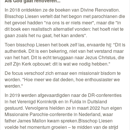
Als God gaat renoveren...
In 2018 ontdekten ze de boeken van Divine Renovation.
Bisschop Liesen vertelt dat het begon met parochianen die
het gevoel hadden "na ons is er niets meer", maar die "in
dit boek een realistisch alternatief vonden: het hoeft niet te
gaan zoals het nu gaat, het kan anders".
Toen bisschop Liesen het boek zelf las, ervaarde hij: "Dit is
authentiek. Dit is een bekering, niet van het verstand maar
van het hart. Dit is echt teruggaan naar Jezus Christus, die
zelf Zijn Kerk opbouwt: dit is wat we nodig hebben."
De focus verschoof zich ernaar een missionair bisdom te
worden. "Hoe meer we dat deden, hoe enthousiaster we
werden."
In 2019 werden afgevaardigden naar de DR-conferenties
in het Verenigd Koninkrijk en in Fulda in Duitsland
gestuurd. Vervolgens hielden ze in maart 2022 hun eigen
Missionaire Parochie-conferentie in Nederland, waar
father James Mallon kwam spreken.Bisschop Liesen
voelde het momentum groeien – te midden van de strijd