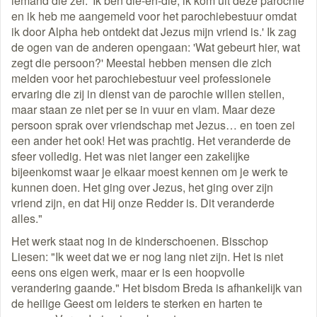
iemand die zei: 'Ik ben die-en-die, ik kom uit deze parochie
en ik heb me aangemeld voor het parochiebestuur omdat
ik door Alpha heb ontdekt dat Jezus mijn vriend is.' Ik zag
de ogen van de anderen opengaan: 'Wat gebeurt hier, wat
zegt die persoon?' Meestal hebben mensen die zich
melden voor het parochiebestuur veel professionele
ervaring die zij in dienst van de parochie willen stellen,
maar staan ze niet per se in vuur en vlam. Maar deze
persoon sprak over vriendschap met Jezus… en toen zei
een ander het ook! Het was prachtig. Het veranderde de
sfeer volledig. Het was niet langer een zakelijke
bijeenkomst waar je elkaar moest kennen om je werk te
kunnen doen. Het ging over Jezus, het ging over zijn
vriend zijn, en dat Hij onze Redder is. Dit veranderde
alles."
Het werk staat nog in de kinderschoenen. Bisschop
Liesen: "Ik weet dat we er nog lang niet zijn. Het is niet
eens ons eigen werk, maar er is een hoopvolle
verandering gaande." Het bisdom Breda is afhankelijk van
de heilige Geest om leiders te sterken en harten te