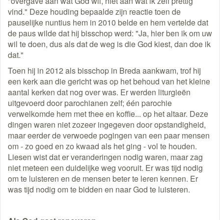
"overgave aan wat God wil, niet aan wat ik zelf prettig
vind." Deze houding bepaalde zijn reactie toen de
pauselijke nuntius hem in 2010 belde en hem vertelde dat
de paus wilde dat hij bisschop werd: "Ja, hier ben ik om uw
wil te doen, dus als dat de weg is die God kiest, dan doe ik
dat."
Toen hij in 2012 als bisschop in Breda aankwam, trof hij
een kerk aan die gericht was op het behoud van het kleine
aantal kerken dat nog over was. Er werden liturgieën
uitgevoerd door parochianen zelf; één parochie
verwelkomde hem met thee en koffie... op het altaar. Deze
dingen waren niet zozeer ingegeven door opstandigheid,
maar eerder de verwoede pogingen van een paar mensen
om - zo goed en zo kwaad als het ging - vol te houden.
Liesen wist dat er veranderingen nodig waren, maar zag
niet meteen een duidelijke weg vooruit. Er was tijd nodig
om te luisteren en de mensen beter te leren kennen. Er
was tijd nodig om te bidden en naar God te luisteren.