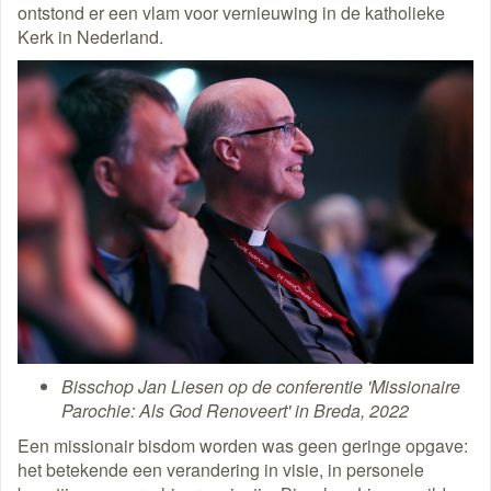
ontstond er een vlam voor vernieuwing in de katholieke
Kerk in Nederland.
Bisschop Jan Liesen op de conferentie 'Missionaire
Parochie: Als God Renoveert' in Breda, 2022
Een missionair bisdom worden was geen geringe opgave:
het betekende een verandering in visie, in personele