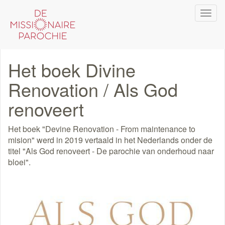
Overslaan
Navi
en
wiss
naar
de
inhoud
Het boek Divine
gaan
Renovation / Als God
renoveert
Het boek "Devine Renovation - From maintenance to
mision" werd in 2019 vertaald in het Nederlands onder de
titel "Als God renoveert - De parochie van onderhoud naar
bloei".