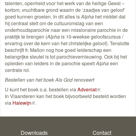
talenten, openheid voor het werk van de heilige Geest –
kortom, vruchtbare grond waarin de ‘zaadjes van geloof’
goed kunnen groeien. In dit alles is
Alpha
het middel dat
hij centraal stelt om de cultuuromslag van een
onderhoudsparochie naar een missionaire parochie in de
praktijk te brengen (
Alpha
is 10-weekse geloofscursus /
ervaring over de kern van het christelijke geloof). Tenslotte
beschrijft fr. Mallon nog hoe goed leiderschap een
belangrijke sleutel is tot parochievernieuwing. Ook bij het
opleiden van leiders in de parochie speelt
Alpha
een
centrale rol.
Bestellen van het boek Als God renoveert
U kunt het boek o.a. bestellen via
Adveniat
(externe
.
In Vlaanderen kan het boek bijvoorbeeld besteld worden
link)
via
Halewijn
(externe
.
link)
Downloads
Contact