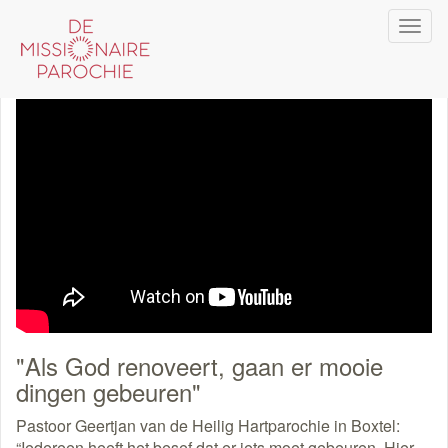
Overslaan
Navi
en
wiss
naar
de
inhoud
gaan
"Als God renoveert, gaan er mooie
dingen gebeuren"
Pastoor Geertjan van de Heilig Hartparochie in Boxtel:
“Iedereen heeft het besef dat er iets moet gebeuren. Hier